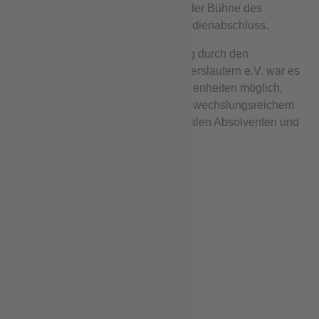
verschiedenen Heimatländern auf der Bühne des
Audimax für ihren erfolgreichen Studienabschluss.
Dank der finanziellen Unterstützung durch den
Freundeskreises der RPTU in Kaiserslautern e.V. war es
dem Referat Internationale Angelegenheiten möglich,
eine würdevolle Feierlichkeit mit abwechslungsreichem
Abendprogramm für die internationalen Absolventen und
Absolventinnen zu organisieren.
© RPTU Unikomm
© RPTU Unikomm