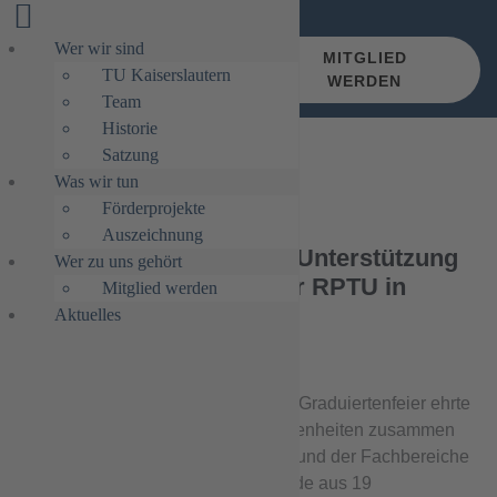
Wer wir sind
MITGLIED
TU Kaiserslautern
WERDEN
Team
Historie
Satzung
Was wir tun
Förderprojekte
Auszeichnung
Graduiertenfeier 2025 – Unterstützung
Wer zu uns gehört
des Freundeskreises der RPTU in
Mitglied werden
Kaiserslautern e.V.
Aktuelles
Im Rahmen der 15. Internationalen Graduiertenfeier ehrte
das Referat Internationale Angelegenheiten zusammen
mit Repräsentanten der Unileitung und der Fachbereiche
116 internationale Masterstudierende aus 19