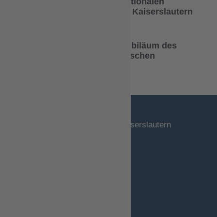
Unterstützung der 14. Internationalen
Graduiertenfeier der RPTU in Kaiserslautern
25 Jahre „Nancy je t’aime“ !
– Festakt zum 25-jährigem Jubiläum des
integrierten deutsch-französischen
Studiengangs Wirtschafts-
ingenieurwesen
Gottlieb-Daimler-Straße
Gebäude 47
67663 Kaiserslautern
Wer wir sind