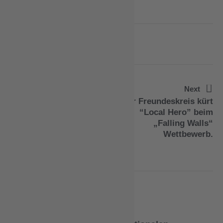
Previous
Next
Die Gewinner des
Der Freundeskreis kürt
Wettbewerbs “Wer
“Local Hero” beim
schreibt die beste
„Falling Walls“
Wissenschaftsreportage
Wettbewerb.
” stehen fest!
You May Also Like